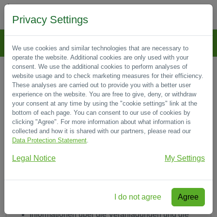
Entdeckungen mit dem Hund
Privacy Settings
We use cookies and similar technologies that are necessary to
operate the website. Additional cookies are only used with your
consent. We use the additional cookies to perform analyses of
Leitbild
website usage and to check marketing measures for their efficiency.
These analyses are carried out to provide you with a better user
experience on the website. You are free to give, deny, or withdraw
your consent at any time by using the "cookie settings" link at the
Home
Leitbild
bottom of each page. You can consent to our use of cookies by
clicking "Agree". For more information about what information is
collected and how it is shared with our partners, please read our
Ein Hund der Ihnen Probleme macht, ist
Data Protection Statement
.
damit beschäftigt, seine Probleme zu
lösen!
Legal Notice
My Settings
Ich biete an:
I do not agree
Agree
Ganzheitliche Betrachtung von Mensch und Hund
Informationen über die Veranlagungen und die